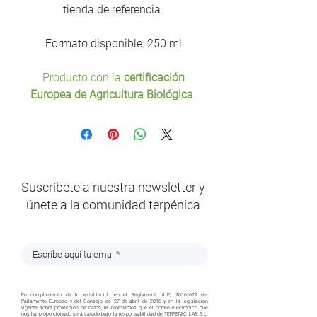
tienda de referencia.
Formato disponible: 250 ml
Producto con la
certificación
Europea de Agricultura Biológica
.
Suscríbete a nuestra newsletter y
únete a la comunidad terpénica
En cumplimiento de lo establecido en el Reglamento (UE) 2016/679 del
Parlamento Europeo y del Consejo, de 27 de abril de 2016 y en la legislación
vigente sobre protección de datos, le informamos que el correo electrónico que
nos ha proporcionado será tratado bajo la responsabilidad de TERPENIC LAB, S.L.