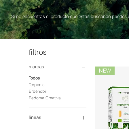
Si no encuentras el producto que estás buscando puedes 
filtros
marcas
NEW
Todos
Terpenic
Erbenobili
Redoma Creativa
líneas
Aceites esenciales