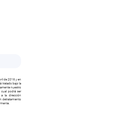
ril de 2016 y en
 tratado bajo la
icamente nuestro
l cual podrá ser
a la dirección
ón detratamiento
ormente.