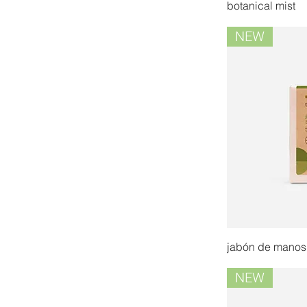
botanical mist
Olosvita
BIO
Verano
NEW
Vías respiratorias
Defensas
Muscular y circulación
jabón de manos
NEW