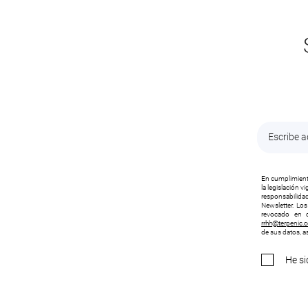
En cumplimiento
la legislación 
responsabilidad
Newsletter. Lo
revocado en c
rrhh@terpenic.
de sus datos, as
He si