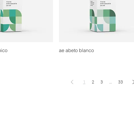
mico
ae abeto blanco
1
2
3
...
33