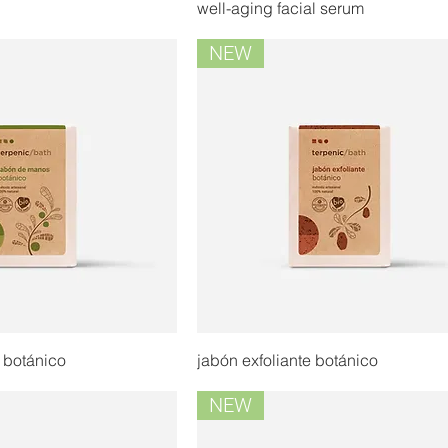
well-aging facial serum
NEW
 botánico
jabón exfoliante botánico
NEW