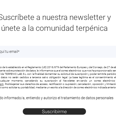
Suscríbete a nuestra newsletter y
únete a la comunidad terpénica
 de lo establecido en el Reglamento (UE) 2016/679 del Parlamento Europeo y del Consejo, de 27 de ab
vigente sobre protección de datos, le informamos que el correo electrónico que nos ha proporcionado será
 de TERPENIC LAB, S.L. con la finalidad de tramitar su solicitud de suscripción y poder remitirle periód
s datos no serán cedidos a terceros salvo obligación legal. La base legítima es el consentimiento e
ualquier momento, cancelando su suscripción al Newsletter, enviando un correo electrónico 
com
. Podrá ejercer sus derechos de acceso, rectificación o supresión, cancelación, oposición y limitaci
í como solicitar su portabilidad, mediante un escrito a la dirección de correo electrónico indicada anteri
do informado/a, entiendo y autorizo el tratamiento de datos personales
Suscribirme