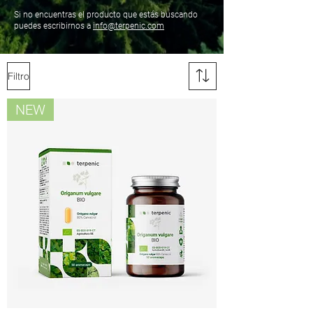
Si no encuentras el producto que estás buscando
puedes escribirnos a
info@terpenic.com
Filtro
NEW