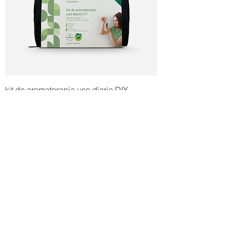
kit de aromaterapia uso diario DIY
BIO