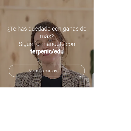
¿Te has quedado con ganas de
más?
Sigue formándote con
terpenic/edu
Ver más cursos ⟶