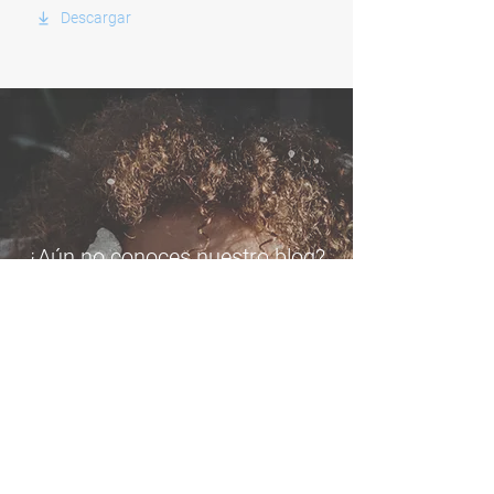
Descargar
¿Aún no conoces nuestro blog?
Clic aquí y descúbrelo ⟶