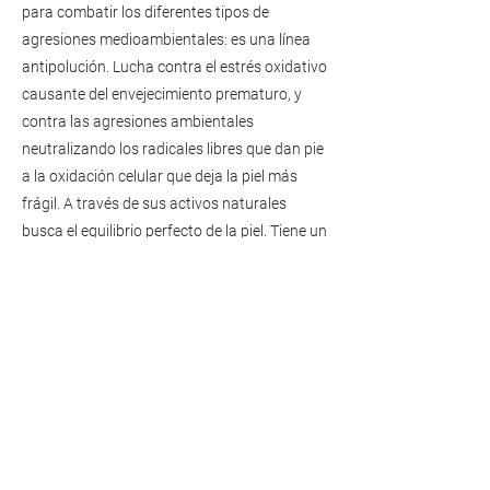
para combatir los diferentes tipos de
agresiones medioambientales: es una línea
antipolución. Lucha contra el estrés oxidativo
causante del envejecimiento prematuro, y
contra las agresiones ambientales
neutralizando los radicales libres que dan pie
a la oxidación celular que deja la piel más
frágil. A través de sus activos naturales
busca el equilibrio perfecto de la piel. Tiene un
efecto balance, cubre las necesidades de la
piel en cada momento y mantiene el resto y
es ideal para cualquier tipo de piel.
Para el lanzamiento de su nueva línea
cosmética de carácter urbano, Terpenic ha
convertido el packaging de cada uno de sus
productos en un lienzo en blanco, como si de
un muro o una pared de cualquiera de
nuestras ciudades se tratara, en el que