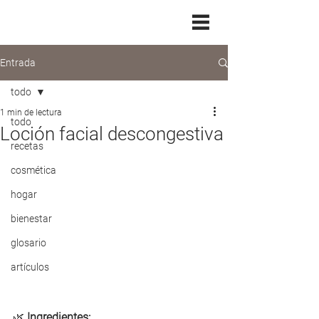
Entrada
todo
1 min de lectura
todo
Loción facial descongestiva
recetas
cosmética
hogar
bienestar
glosario
artículos
🌿 
Ingredientes: