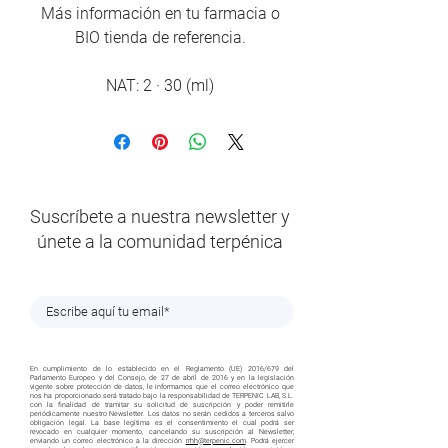
Más información en tu farmacia o
BIO tienda de referencia.
NAT: 2 · 30 (ml)
Suscríbete a nuestra newsletter y
únete a la comunidad terpénica
En cumplimiento de lo establecido en el Reglamento (UE) 2016/679 del
Parlamento Europeo y del Consejo, de 27 de abril de 2016 y en la legislación
vigente sobre protección de datos, le informamos que el correo electrónico que
nos ha proporcionado será tratado bajo la responsabilidad de TERPENIC LAB, S.L.
con la finalidad de tramitar su solicitud de suscripción y poder remitirle
periódicamente nuestro Newsletter. Los datos no serán cedidos a terceros salvo
obligación legal. La base legítima es el consentimiento el cual podrá ser
revocado en cualquier momento, cancelando su suscripción al Newsletter,
enviando un correo electrónico a la dirección
rrhh@terpenic.com
. Podrá ejercer