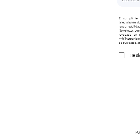
En cumplimiento
la legislación 
responsabilidad
Newsletter. Lo
revocado en c
rrhh@terpenic.
de sus datos, as
He si
Pa