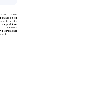
ril de 2016 y en
 tratado bajo la
icamente nuestro
l cual podrá ser
a la dirección
ón detratamiento
ormente.