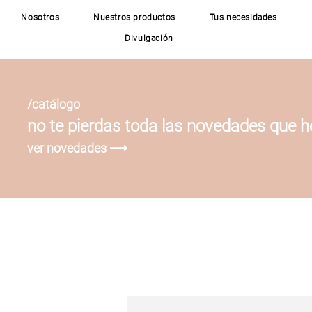
Nosotros
Nuestros productos
Tus necesidades
Divulgación
/catálogo
no te pierdas toda las novedades que 
ver novedades ⟶