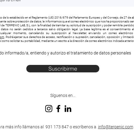
 de lo establecido en el Reglamento (UE) 2016/679 del Parlamento Europeo y del Consejo, de 27 de ab
vigente sobre protección de datos, le informamos que el correo electrónico que nos ha proporcionado será
 de TERPENIC LAB, S.L. con la finalidad de tramitar su solicitud de suscripción y poder remitirle periód
s datos no serán cedidos a terceros salvo obligación legal. La base legítima es el consentimiento e
ualquier momento, cancelando su suscripción al Newsletter, enviando un correo electrónico 
com
. Podrá ejercer sus derechos de acceso, rectificación o supresión, cancelación, oposición y limitaci
í como solicitar su portabilidad, mediante un escrito a la dirección de correo electrónico indicada anteri
do informado/a, entiendo y autorizo el tratamiento de datos personales
Suscribirme
Síguenos en...
ra más info llámanos al 931 173 847 o escríbenos a
info@terpenic.com