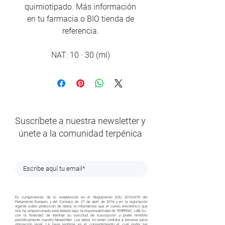
quimiotipado. Más información
en tu farmacia o BIO tienda de
referencia.
NAT: 10 · 30 (ml)
Suscríbete a nuestra newsletter y
únete a la comunidad terpénica
En cumplimiento de lo establecido en el Reglamento (UE) 2016/679 del
Parlamento Europeo y del Consejo, de 27 de abril de 2016 y en la legislación
vigente sobre protección de datos, le informamos que el correo electrónico que
nos ha proporcionado será tratado bajo la responsabilidad de TERPENIC LAB, S.L.
con la finalidad de tramitar su solicitud de suscripción y poder remitirle
periódicamente nuestro Newsletter. Los datos no serán cedidos a terceros salvo
obligación legal. La base legítima es el consentimiento el cual podrá ser