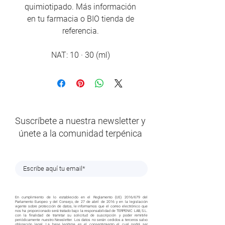
quimiotipado. Más información
en tu farmacia o BIO tienda de
referencia.
NAT: 10 · 30 (ml)
Suscríbete a nuestra newsletter y
únete a la comunidad terpénica
En cumplimiento de lo establecido en el Reglamento (UE) 2016/679 del
Parlamento Europeo y del Consejo, de 27 de abril de 2016 y en la legislación
vigente sobre protección de datos, le informamos que el correo electrónico que
nos ha proporcionado será tratado bajo la responsabilidad de TERPENIC LAB, S.L.
con la finalidad de tramitar su solicitud de suscripción y poder remitirle
periódicamente nuestro Newsletter. Los datos no serán cedidos a terceros salvo
obligación legal. La base legítima es el consentimiento el cual podrá ser