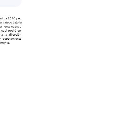
ril de 2016 y en
 tratado bajo la
icamente nuestro
l cual podrá ser
a la dirección
ón detratamiento
ormente.