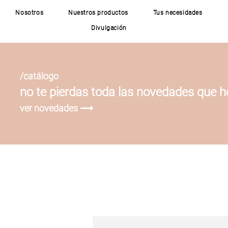
Nosotros
Nuestros productos
Tus necesidades
Divulgación
/catálogo
no te pierdas toda las novedades que 
ver novedades ⟶