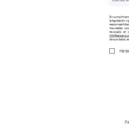
En cumplimiento
la legislación 
responsabilidad
Newsletter. Lo
revocado en c
rrhh@terpenic.
de sus datos, as
He si
Pa