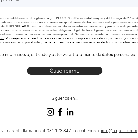
 de lo establecido en el Reglamento (UE) 2016/679 del Parlamento Europeo y del Consejo, de 27 de ab
vigente sobre protección de datos, le informamos que el correo electrónico que nos ha proporcionado será
 de TERPENIC LAB, S.L. con la finalidad de tramitar su solicitud de suscripción y poder remitirle periód
s datos no serán cedidos a terceros salvo obligación legal. La base legítima es el consentimiento e
ualquier momento, cancelando su suscripción al Newsletter, enviando un correo electrónico 
com
. Podrá ejercer sus derechos de acceso, rectificación o supresión, cancelación, oposición y limitaci
í como solicitar su portabilidad, mediante un escrito a la dirección de correo electrónico indicada anteri
do informado/a, entiendo y autorizo el tratamiento de datos personales
Suscribirme
Síguenos en...
ra más info llámanos al 931 173 847 o escríbenos a
info@terpenic.com