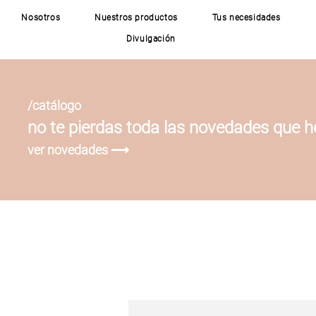
Nosotros
Nuestros productos
Tus necesidades
Divulgación
/catálogo
no te pierdas toda las novedades que 
ver novedades ⟶