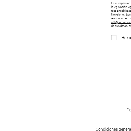
En cumplimiento
la legislación 
responsabilidad
Newsletter. Lo
revocado en c
rrhh@terpenic.
de sus datos, as
He si
Pa
Condiciones genera