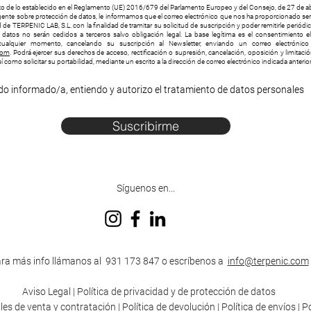
 de lo establecido en el Reglamento (UE) 2016/679 del Parlamento Europeo y del Consejo, de 27 de ab
vigente sobre protección de datos, le informamos que el correo electrónico que nos ha proporcionado será
 de TERPENIC LAB, S.L. con la finalidad de tramitar su solicitud de suscripción y poder remitirle periód
s datos no serán cedidos a terceros salvo obligación legal. La base legítima es el consentimiento e
ualquier momento, cancelando su suscripción al Newsletter, enviando un correo electrónico 
com
. Podrá ejercer sus derechos de acceso, rectificación o supresión, cancelación, oposición y limitaci
í como solicitar su portabilidad, mediante un escrito a la dirección de correo electrónico indicada anteri
do informado/a, entiendo y autorizo el tratamiento de datos personales
Suscribirme
Síguenos en...
ra más info llámanos al 931 173 847 o escríbenos a
info@terpenic.com
Aviso Legal
|
Política de privacidad y de protección de datos
les de venta y contratación
|
Política de devolución
|
Política de envíos
|
Po