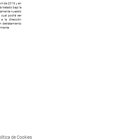
ril de 2016 y en
 tratado bajo la
icamente nuestro
l cual podrá ser
a la dirección
ón detratamiento
ormente.
lítica de Cookies