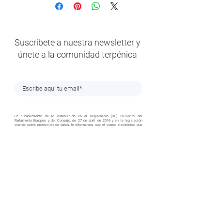
Suscríbete a nuestra newsletter y
únete a la comunidad terpénica
En cumplimiento de lo establecido en el Reglamento (UE) 2016/679 del
Parlamento Europeo y del Consejo, de 27 de abril de 2016 y en la legislación
vigente sobre protección de datos, le informamos que el correo electrónico que
nos ha proporcionado será tratado bajo la responsabilidad de TERPENIC LAB, S.L.
con la finalidad de tramitar su solicitud de suscripción y poder remitirle
periódicamente nuestro Newsletter. Los datos no serán cedidos a terceros salvo
obligación legal. La base legítima es el consentimiento el cual podrá ser
revocado en cualquier momento, cancelando su suscripción al Newsletter,
enviando un correo electrónico a la dirección
rrhh@terpenic.com
. Podrá ejercer
sus derechos de acceso, rectificación o supresión, cancelación, oposición y
limitación detratamiento de sus datos, así como solicitar su portabilidad,
mediante un escrito a la dirección de correo electrónico indicada anteriormente.
He sido informado/a, entiendo y autorizo el
tratamiento de datos personales
Suscribirme