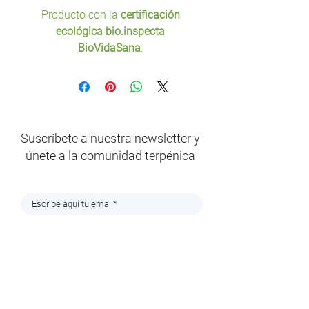
Producto con la
certificación
ecológica bio.inspecta
BioVidaSana
.
Suscríbete a nuestra newsletter y
únete a la comunidad terpénica
En cumplimiento de lo establecido en el Reglamento (UE) 2016/679 del
Parlamento Europeo y del Consejo, de 27 de abril de 2016 y en la legislación
vigente sobre protección de datos, le informamos que el correo electrónico que
nos ha proporcionado será tratado bajo la responsabilidad de TERPENIC LAB, S.L.
con la finalidad de tramitar su solicitud de suscripción y poder remitirle
periódicamente nuestro Newsletter. Los datos no serán cedidos a terceros salvo
obligación legal. La base legítima es el consentimiento el cual podrá ser
revocado en cualquier momento, cancelando su suscripción al Newsletter,
enviando un correo electrónico a la dirección
rrhh@terpenic.com
. Podrá ejercer
sus derechos de acceso, rectificación o supresión, cancelación, oposición y
limitación detratamiento de sus datos, así como solicitar su portabilidad,