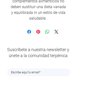
complementos alimenticios no
deben sustituir una dieta variada
y equilibrada ni un estilo de vida
saludable.
Suscríbete a nuestra newsletter y
únete a la comunidad terpénica
En cumplimiento de lo establecido en el Reglamento (UE) 2016/679 del
Parlamento Europeo y del Consejo, de 27 de abril de 2016 y en la legislación
vigente sobre protección de datos, le informamos que el correo electrónico que
nos ha proporcionado será tratado bajo la responsabilidad de TERPENIC LAB, S.L.
con la finalidad de tramitar su solicitud de suscripción y poder remitirle
periódicamente nuestro Newsletter. Los datos no serán cedidos a terceros salvo
obligación legal. La base legítima es el consentimiento el cual podrá ser
revocado en cualquier momento, cancelando su suscripción al Newsletter,
enviando un correo electrónico a la dirección
rrhh@terpenic.com
. Podrá ejercer
sus derechos de acceso, rectificación o supresión, cancelación, oposición y