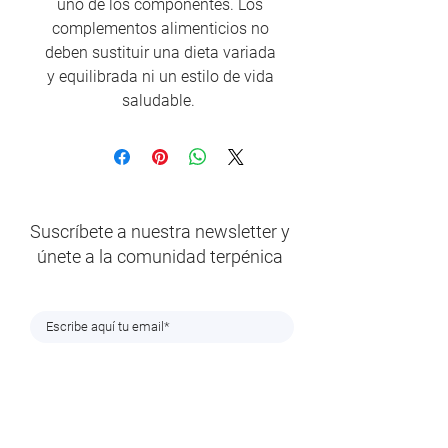
uno de los componentes. Los
complementos alimenticios no
deben sustituir una dieta variada
y equilibrada ni un estilo de vida
saludable.
Suscríbete a nuestra newsletter y
únete a la comunidad terpénica
En cumplimiento de lo establecido en el Reglamento (UE) 2016/679 del
Parlamento Europeo y del Consejo, de 27 de abril de 2016 y en la legislación
vigente sobre protección de datos, le informamos que el correo electrónico que
nos ha proporcionado será tratado bajo la responsabilidad de TERPENIC LAB, S.L.
con la finalidad de tramitar su solicitud de suscripción y poder remitirle
periódicamente nuestro Newsletter. Los datos no serán cedidos a terceros salvo
obligación legal. La base legítima es el consentimiento el cual podrá ser
revocado en cualquier momento, cancelando su suscripción al Newsletter,