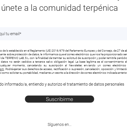
únete a la comunidad terpénica
 de lo establecido en el Reglamento (UE) 2016/679 del Parlamento Europeo y del Consejo, de 27 de ab
vigente sobre protección de datos, le informamos que el correo electrónico que nos ha proporcionado será
 de TERPENIC LAB, S.L. con la finalidad de tramitar su solicitud de suscripción y poder remitirle periód
s datos no serán cedidos a terceros salvo obligación legal. La base legítima es el consentimiento e
ualquier momento, cancelando su suscripción al Newsletter, enviando un correo electrónico 
com
. Podrá ejercer sus derechos de acceso, rectificación o supresión, cancelación, oposición y limitaci
í como solicitar su portabilidad, mediante un escrito a la dirección de correo electrónico indicada anteri
do informado/a, entiendo y autorizo el tratamiento de datos personales
Suscribirme
Síguenos en...