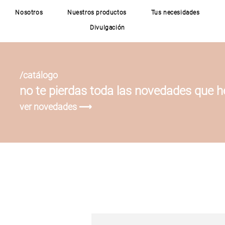
Nosotros
Nuestros productos
Tus necesidades
Divulgación
/catálogo
no te pierdas toda las novedades que 
ver novedades ⟶