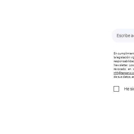
En cumplimiento
la legislación 
responsabilidad
Newsletter. Lo
revocado en c
rrhh@terpenic.
de sus datos, as
He si