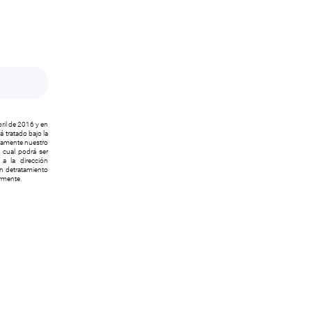
ril de 2016 y en
 tratado bajo la
icamente nuestro
l cual podrá ser
a la dirección
ón detratamiento
ormente.