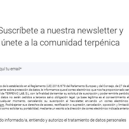
Suscríbete a nuestra newsletter y
únete a la comunidad terpénica
 de lo establecido en el Reglamento (UE) 2016/679 del Parlamento Europeo y del Consejo, de 27 de ab
vigente sobre protección de datos, le informamos que el correo electrónico que nos ha proporcionado será
 de TERPENIC LAB, S.L. con la finalidad de tramitar su solicitud de suscripción y poder remitirle periód
s datos no serán cedidos a terceros salvo obligación legal. La base legítima es el consentimiento e
ualquier momento, cancelando su suscripción al Newsletter, enviando un correo electrónico 
com
. Podrá ejercer sus derechos de acceso, rectificación o supresión, cancelación, oposición y limitaci
í como solicitar su portabilidad, mediante un escrito a la dirección de correo electrónico indicada anteri
do informado/a, entiendo y autorizo el tratamiento de datos personales