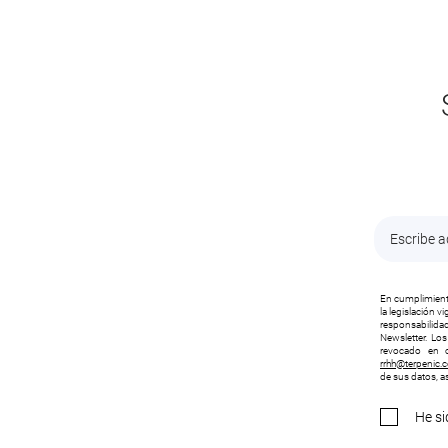
En cumplimiento
la legislación 
responsabilidad
Newsletter. Lo
revocado en c
rrhh@terpenic.
de sus datos, as
He si