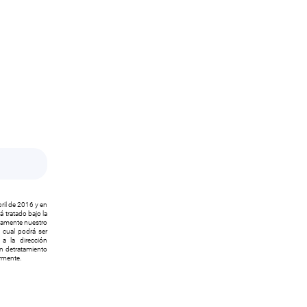
ril de 2016 y en
 tratado bajo la
icamente nuestro
l cual podrá ser
a la dirección
ón detratamiento
ormente.