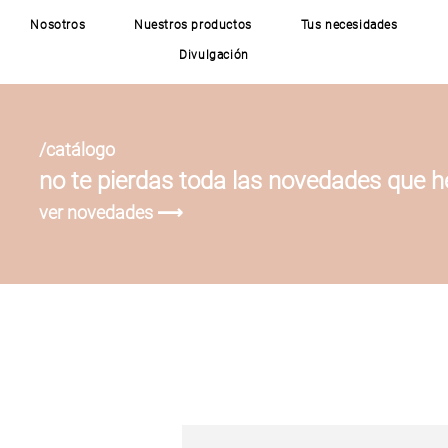
Nosotros
Nuestros productos
Tus necesidades
Divulgación
/catálogo
no te pierdas toda las novedades que 
ver novedades ⟶