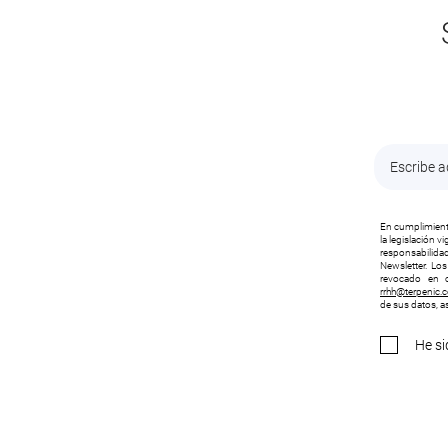
En cumplimiento
la legislación 
responsabilidad
Newsletter. Lo
revocado en c
rrhh@terpenic.
de sus datos, as
He si