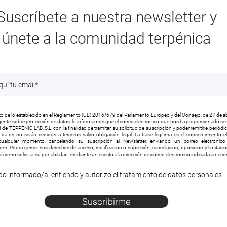
Suscríbete a nuestra newsletter y
únete a la comunidad terpénica
 de lo establecido en el Reglamento (UE) 2016/679 del Parlamento Europeo y del Consejo, de 27 de ab
vigente sobre protección de datos, le informamos que el correo electrónico que nos ha proporcionado será
 de TERPENIC LAB, S.L. con la finalidad de tramitar su solicitud de suscripción y poder remitirle periód
s datos no serán cedidos a terceros salvo obligación legal. La base legítima es el consentimiento e
ualquier momento, cancelando su suscripción al Newsletter, enviando un correo electrónico 
com
. Podrá ejercer sus derechos de acceso, rectificación o supresión, cancelación, oposición y limitaci
í como solicitar su portabilidad, mediante un escrito a la dirección de correo electrónico indicada anteri
do informado/a, entiendo y autorizo el tratamiento de datos personales
Suscribirme