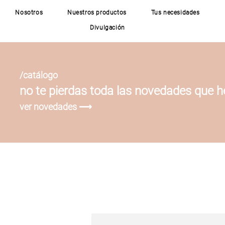
Nosotros
Nuestros productos
Tus necesidades
Divulgación
/catálogo
no te pierdas toda las novedades que 
ver novedades ⟶