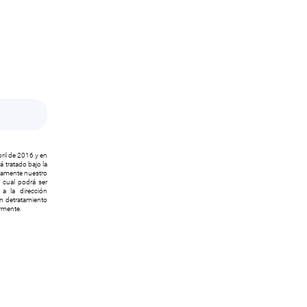
ril de 2016 y en
 tratado bajo la
icamente nuestro
l cual podrá ser
a la dirección
ón detratamiento
ormente.