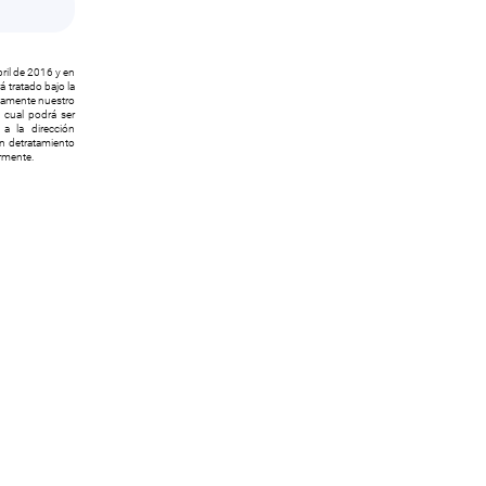
ril de 2016 y en
 tratado bajo la
icamente nuestro
l cual podrá ser
a la dirección
ón detratamiento
ormente.