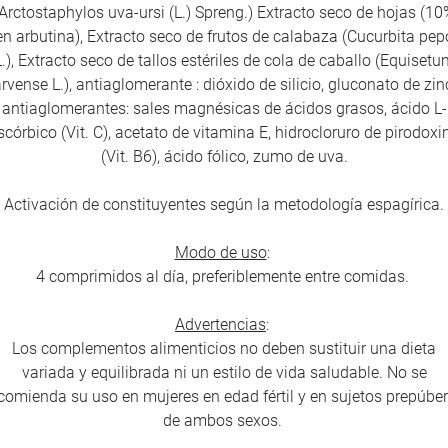
Arctostaphylos uva-ursi (L.) Spreng.) Extracto seco de hojas (10
en arbutina), Extracto seco de frutos de calabaza (Cucurbita pep
L.), Extracto seco de tallos estériles de cola de caballo (Equisetu
rvense L.), antiaglomerante : dióxido de silicio, gluconato de zin
antiaglomerantes: sales magnésicas de ácidos grasos, ácido L-
scórbico (Vit. C), acetato de vitamina E, hidrocloruro de pirodoxi
(Vit. B6), ácido fólico, zumo de uva.
Activación de constituyentes según la metodología espagírica.
Modo de uso
:
4 comprimidos al día, preferiblemente entre comidas.
Advertencias
:
Los complementos alimenticios no deben sustituir una dieta
variada y equilibrada ni un estilo de vida saludable. No se
comienda su uso en mujeres en edad fértil y en sujetos prepúbe
de ambos sexos.