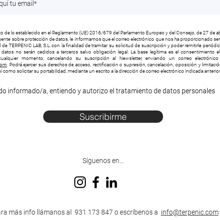
 de lo establecido en el Reglamento (UE) 2016/679 del Parlamento Europeo y del Consejo, de 27 de ab
vigente sobre protección de datos, le informamos que el correo electrónico que nos ha proporcionado será
 de TERPENIC LAB, S.L. con la finalidad de tramitar su solicitud de suscripción y poder remitirle periód
s datos no serán cedidos a terceros salvo obligación legal. La base legítima es el consentimiento e
ualquier momento, cancelando su suscripción al Newsletter, enviando un correo electrónico 
com
. Podrá ejercer sus derechos de acceso, rectificación o supresión, cancelación, oposición y limitaci
í como solicitar su portabilidad, mediante un escrito a la dirección de correo electrónico indicada anteri
do informado/a, entiendo y autorizo el tratamiento de datos personales
Suscribirme
Síguenos en...
ra más info llámanos al 931 173 847 o escríbenos a
info@terpenic.com