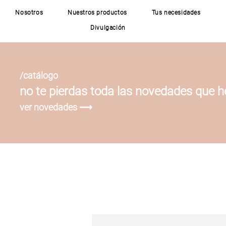
Nosotros
Nuestros productos
Tus necesidades
Divulgación
/catálogo
no te pierdas toda las novedades que 
ver novedades ⟶