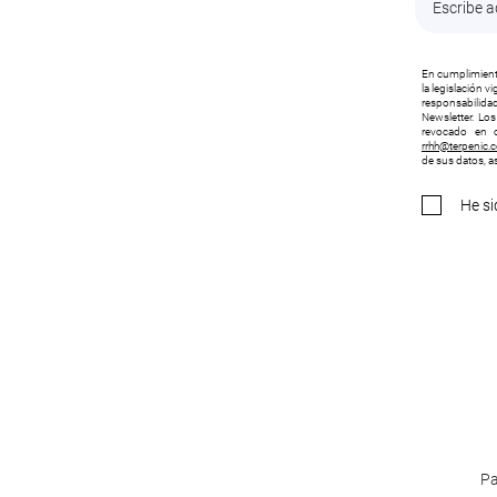
En cumplimiento
la legislación 
responsabilidad
Newsletter. Lo
revocado en c
rrhh@terpenic.
de sus datos, as
He si
Pa