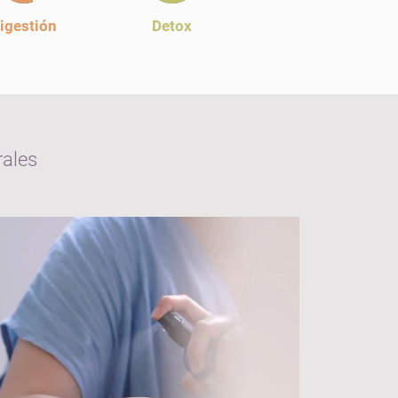
igestión
Detox
rales