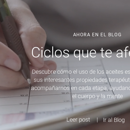
AHORA EN EL BLOG
Ciclos que te a
Descubre cómo el uso de los aceites es
sus interesantes propiedades terapéut
acompañarnos en cada etapa, ayudando
el cuerpo y la mente
Leer post
|
Ir al Blog