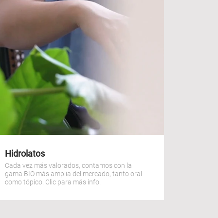
Hidrolatos
Cada vez más valorados, contamos con la
gama BIO más amplia del mercado, tanto oral
como tópico. Clic para más info.