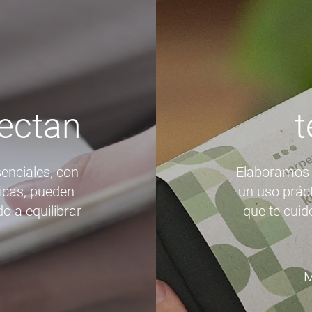
fectan
t
enciales, con
Elaboramos 
icas, pueden
un uso práct
 a equilibrar
que te cuid
M