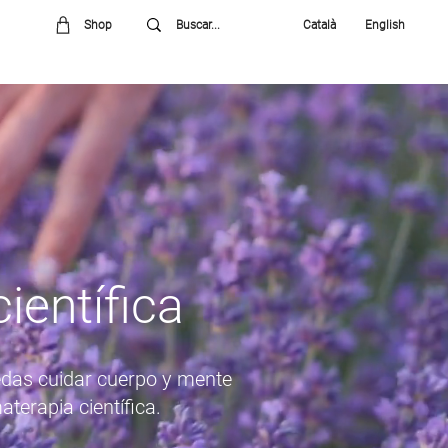
Shop
Català
English
ientífica
edas cuidar cuerpo y mente
terapia científica.