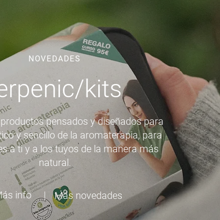
NOVEDADES
erpenic/kits
productos pensados y diseñados para
ico y sencillo de la aromaterapia, para
es a ti y a los tuyos de la manera más
natural.
ás info
|
Más novedades