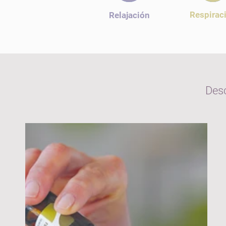
Respirac
Relajación
Desc