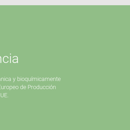
ncia
tánica y bioquímicamente
 Europeo de Producción
RUE.