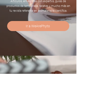
Artículos, entrevistas con expertxs, guías de
productos de temporada, recetas y mucho más en
tu revista referente en aromaterapia científica.
Ir a WeArePhyto
Talks
Porque queremos aprender escuchando, damos voz
a expertxs de distintas áreas que nos cuentan sus
experiencias.