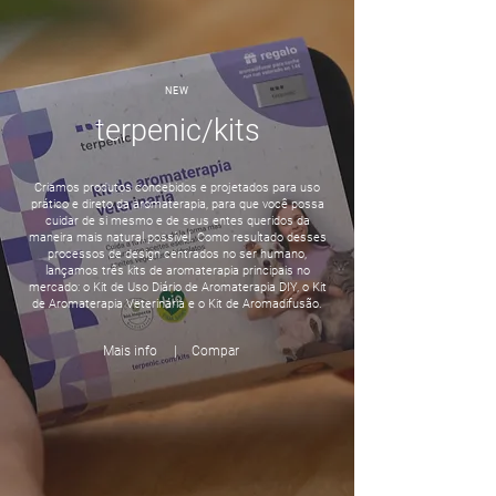
NEW
terpenic/kits
Criamos produtos concebidos e projetados para uso
prático e direto da aromaterapia, para que você possa
cuidar de si mesmo e de seus entes queridos da
maneira mais natural possível. Como resultado desses
processos de design centrados no ser humano,
lançamos três kits de aromaterapia principais no
mercado: o Kit de Uso Diário de Aromaterapia DIY, o Kit
de Aromaterapia Veterinária e o Kit de Aromadifusão.
Mais info
|
Compar