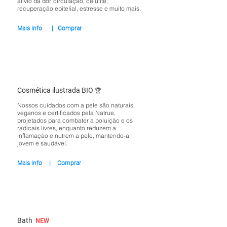
alívio da dor, circulação, celulite,
recuperação epitelial, estresse e muito mais.
Mais info
|
Comprar
Cosmética ilustrada BIO
🏆
Nossos cuidados com a pele são naturais,
veganos e certificados pela Natrue,
projetados para combater a poluição e os
radicais livres, enquanto reduzem a
inflamação e nutrem a pele, mantendo-a
jovem e saudável.
Mais info
|
Comprar
Bath
NEW